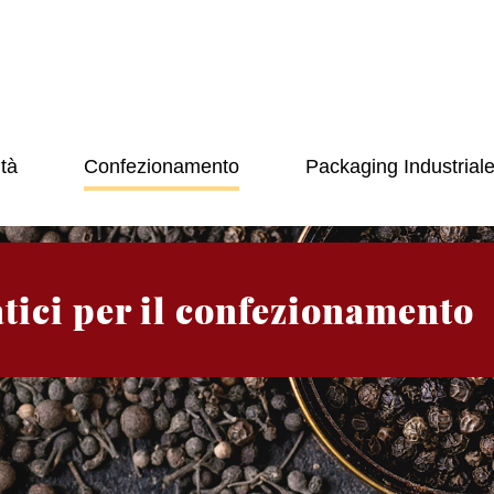
tà
Confezionamento
Packaging Industrial
tici per il confezionamento