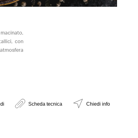
 macinato,
allici, con
 atmosfera
di
Scheda tecnica
Chiedi info