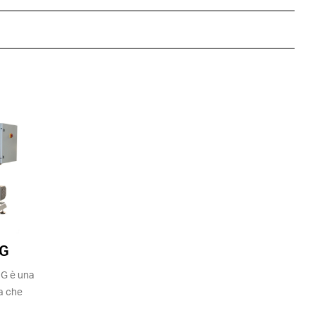
IG
G è una
a che