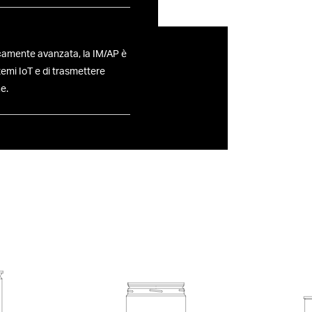
camente avanzata, la IM/AP è
stemi IoT e di trasmettere
e.