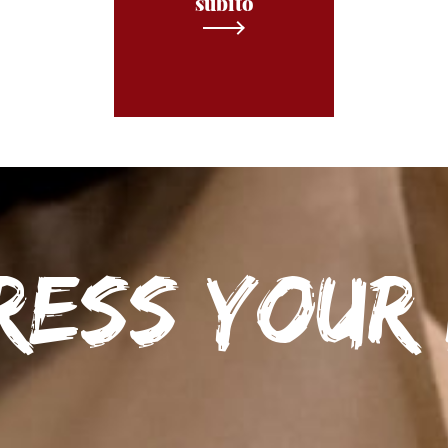
subito
ress your